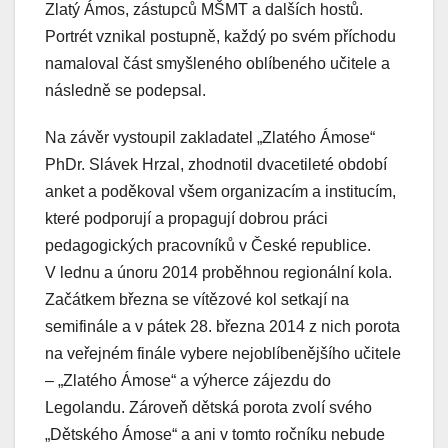
Zlatý Ámos, zástupců MŠMT a dalších hostů.
Portrét vznikal postupně, každý po svém příchodu
namaloval část smyšleného oblíbeného učitele a
následně se podepsal.
Na závěr vystoupil zakladatel „Zlatého Ámose“
PhDr. Slávek Hrzal, zhodnotil dvacetileté období
anket a poděkoval všem organizacím a institucím,
které podporují a propagují dobrou práci
pedagogických pracovníků v České republice.
V lednu a únoru 2014 proběhnou regionální kola.
Začátkem března se vítězové kol setkají na
semifinále a v pátek 28. března 2014 z nich porota
na veřejném finále vybere nejoblíbenějšího učitele
– „Zlatého Ámose“ a výherce zájezdu do
Legolandu. Zároveň dětská porota zvolí svého
„Dětského Ámose“ a ani v tomto ročníku nebude