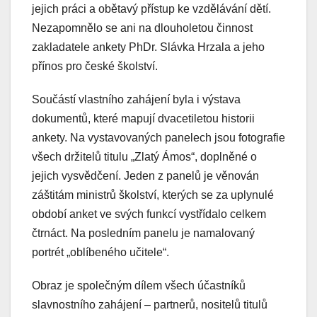
jejich práci a obětavý přístup ke vzdělávání dětí.
Nezapomnělo se ani na dlouholetou činnost
zakladatele ankety PhDr. Slávka Hrzala a jeho
přínos pro české školství.
Součástí vlastního zahájení byla i výstava
dokumentů, které mapují dvacetiletou historii
ankety. Na vystavovaných panelech jsou fotografie
všech držitelů titulu „Zlatý Ámos“, doplněné o
jejich vysvědčení. Jeden z panelů je věnován
záštitám ministrů školství, kterých se za uplynulé
období anket ve svých funkcí vystřídalo celkem
čtrnáct. Na posledním panelu je namalovaný
portrét „oblíbeného učitele“.
Obraz je společným dílem všech účastníků
slavnostního zahájení – partnerů, nositelů titulů