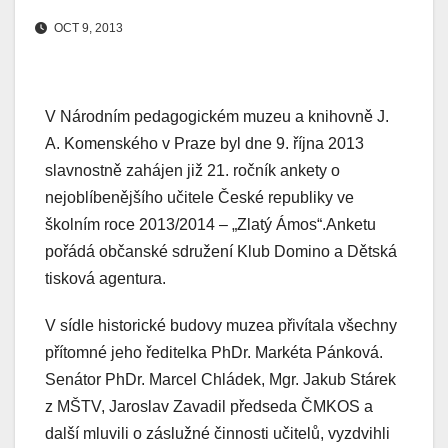
OCT 9, 2013
V Národním pedagogickém muzeu a knihovně J.
A. Komenského v Praze byl dne 9. října 2013
slavnostně zahájen již 21. ročník ankety o
nejoblíbenějšího učitele České republiky ve
školním roce 2013/2014 – „Zlatý Ámos“.Anketu
pořádá občanské sdružení Klub Domino a Dětská
tisková agentura.
V sídle historické budovy muzea přivítala všechny
přítomné jeho ředitelka PhDr. Markéta Pánková.
Senátor PhDr. Marcel Chládek, Mgr. Jakub Stárek
z MŠTV, Jaroslav Zavadil předseda ČMKOS a
další mluvili o záslužné činnosti učitelů, vyzdvihli