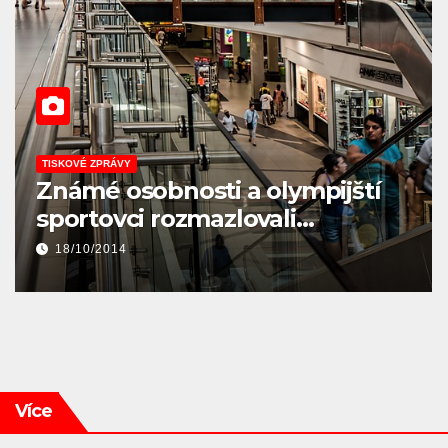
EKONOMIKA
KULTURA
TISKOVÉ ZPRÁVY
Program Kreativní Evropa je
zpřístupněn žadatelům
28/01/2014
Více