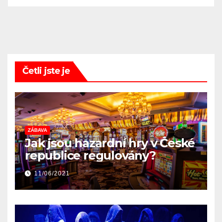
Četli jste je
ZÁBAVA
Jak jsou hazardní hry v České
republice regulovány?
11/06/2021