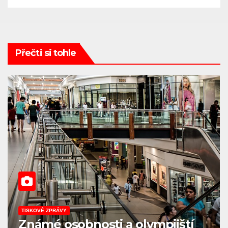
Přečti si tohle
EKONOMIKA
KULTURA
TISKOVÉ ZPRÁVY
Program Kreativní Evropa je