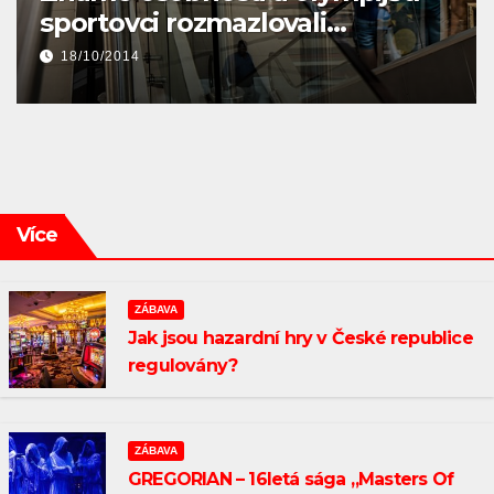
zpřístupněn žadatelům
28/01/2014
Více
ZÁBAVA
Jak jsou hazardní hry v České republice
regulovány?
ZÁBAVA
GREGORIAN – 16letá sága „Masters Of