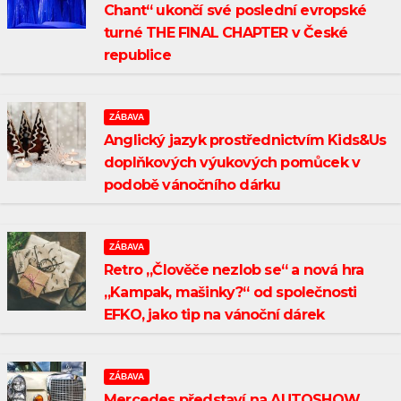
Chant“ ukončí své poslední evropské
turné THE FINAL CHAPTER v České
republice
ZÁBAVA
Anglický jazyk prostřednictvím Kids&Us
doplňkových výukových pomůcek v
podobě vánočního dárku
ZÁBAVA
Retro „Člověče nezlob se“ a nová hra
„Kampak, mašinky?“ od společnosti
EFKO, jako tip na vánoční dárek
ZÁBAVA
Mercedes představí na AUTOSHOW