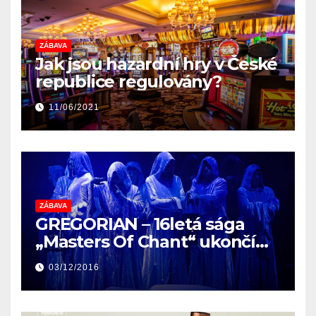
ZÁBAVA
Jak jsou hazardní hry v České
republice regulovány?
11/06/2021
ZÁBAVA
GREGORIAN – 16letá sága
„Masters Of Chant“ ukončí
své poslední evropské turné
03/12/2016
THE FINAL CHAPTER v České
republice