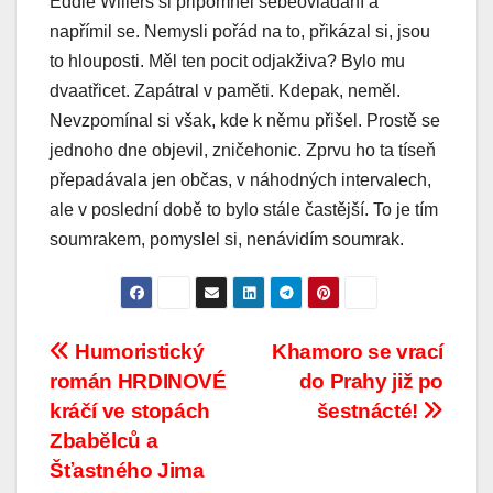
Eddie Willers si připomněl sebeovládání a
napřímil se. Nemysli pořád na to, přikázal si, jsou
to hlouposti. Měl ten pocit odjakživa? Bylo mu
dvaatřicet. Zapátral v paměti. Kdepak, neměl.
Nevzpomínal si však, kde k němu přišel. Prostě se
jednoho dne objevil, zničehonic. Zprvu ho ta tíseň
přepadávala jen občas, v náhodných intervalech,
ale v poslední době to bylo stále častější. To je tím
soumrakem, pomyslel si, nenávidím soumrak.
Post
Humoristický
Khamoro se vrací
román HRDINOVÉ
do Prahy již po
navigation
kráčí ve stopách
šestnácté!
Zbabělců a
Šťastného Jima