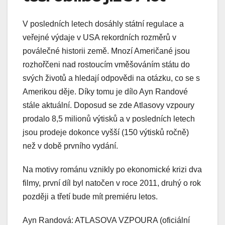
V posledních letech dosáhly státní regulace a
veřejné výdaje v USA rekordních rozměrů v
poválečné historii země. Mnozí Američané jsou
rozhořčeni nad rostoucím vměšováním státu do
svých životů a hledají odpovědi na otázku, co se s
Amerikou děje. Díky tomu je dílo Ayn Randové
stále aktuální. Doposud se zde Atlasovy vzpoury
prodalo 8,5 milionů výtisků a v posledních letech
jsou prodeje dokonce vyšší (150 výtisků ročně)
než v době prvního vydání.
Na motivy románu vznikly po ekonomické krizi dva
filmy, první díl byl natočen v roce 2011, druhý o rok
později a třetí bude mít premiéru letos.
Ayn Randová: ATLASOVA VZPOURA (oficiální