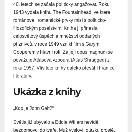
40. letech se začala politicky angažovat. Roku
1943 vydala knihu The Fountainhead, ve které
románové i romantické prvky mísí s politicko-
filozofickým poselstvím. Kniha jí přinesla
celosvětový úspěch a množství oddaných
příznivců, v roce 1949 vznikl film s Garym
Cooperem v hlavní roli. Za její opus magnum se
považuje Atlasova vzpoura (Atlas Shrugged) z
roku 1957. Vliv této knihy daleko přesáhl hranice
literatury.
Ukázka z knihy
„Kdo je John Galt?“
Světla již ubývalo a Eddie Willers neviděl
bezdomovci do tváře. Muž vyslovil otázku prostě,