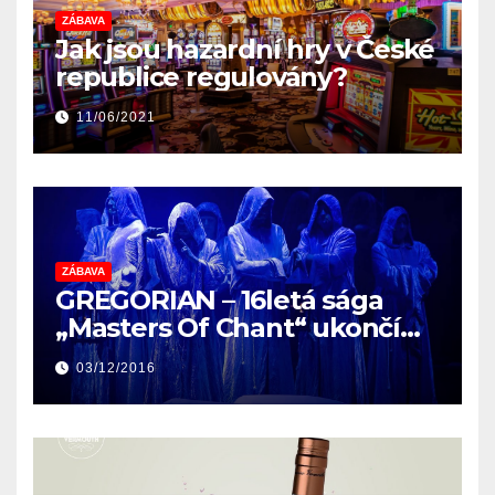
ZÁBAVA
Jak jsou hazardní hry v České
republice regulovány?
11/06/2021
ZÁBAVA
GREGORIAN – 16letá sága
„Masters Of Chant“ ukončí
své poslední evropské turné
03/12/2016
THE FINAL CHAPTER v České
republice