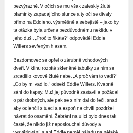
bezvýrazně. V očích se mu však zaleskly žluté
plamínky zapadajícího slunce a ty oči se dívaly
přímo na Eddieho, výsměšně a sebejistě – jako by
ta otázka byla určena bezdůvodnému neklidu v
jeho duši. „Proč to říkáte?“ odpověděl Eddie
Willers sevřeným hlasem.
Bezdomovec se opřel o zárubně vchodových
dveří. V klínu rozbité skleněné tabulky za ním se
zrcadlilo kovově žluté nebe. „A proč vám to vadí?“
„Co by mi vadilo,“ odsekl Eddie Willers. Kvapně
sáhl do kapsy. Muž jej původně zastavil a požádal
o pár drobných, ale pak se s ním dal do řeči, snad
aby odlehčil situaci a alespoň na chvíli pozdržel
návrat do osamění. Žebrání na ulici bylo dnes tak
časté, že nikdo již neposlouchal důvody a
vysvětlování, a ani Eddie neměl náladu na nějaké