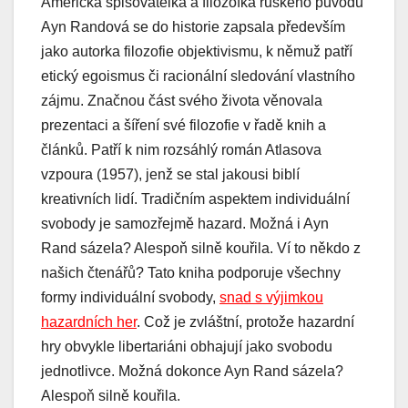
Americká spisovatelka a filozofka ruského původu
Ayn Randová se do historie zapsala především
jako autorka filozofie objektivismu, k němuž patří
etický egoismus či racionální sledování vlastního
zájmu. Značnou část svého života věnovala
prezentaci a šíření své filozofie v řadě knih a
článků. Patří k nim rozsáhlý román Atlasova
vzpoura (1957), jenž se stal jakousi biblí
kreativních lidí. Tradičním aspektem individuální
svobody je samozřejmě hazard. Možná i Ayn
Rand sázela? Alespoň silně kouřila. Ví to někdo z
našich čtenářů? Tato kniha podporuje všechny
formy individuální svobody,
snad s výjimkou
hazardních her
. Což je zvláštní, protože hazardní
hry obvykle libertariáni obhajují jako svobodu
jednotlivce. Možná dokonce Ayn Rand sázela?
Alespoň silně kouřila.