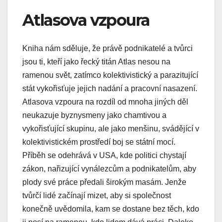
Atlasova vzpoura
Kniha nám sděluje, že právě podnikatelé a tvůrci
jsou ti, kteří jako řecký titán Atlas nesou na
ramenou svět, zatímco kolektivistický a parazitující
stát vykořisťuje jejich nadání a pracovní nasazení.
Atlasova vzpoura na rozdíl od mnoha jiných děl
neukazuje byznysmeny jako chamtivou a
vykořisťující skupinu, ale jako menšinu, svádějící v
kolektivistickém prostředí boj se státní mocí.
Příběh se odehrává v USA, kde politici chystají
zákon, nařizující vynálezcům a podnikatelům, aby
plody své práce předali širokým masám. Jenže
tvůrčí lidé začínají mizet, aby si společnost
konečně uvědomila, kam se dostane bez těch, kdo