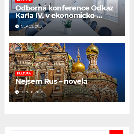
KULTURA
Odborná konference Odkaz
Karla IV. v ekonomicko-
kulturním kontextu na
SEP 13, 2016
zámku Loučeň
KULTURA
Nejsem Rus – novela
JUN 16, 2016