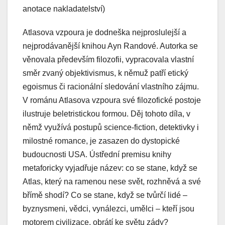
anotace nakladatelství)
Atlasova vzpoura je dodneška nejproslulejší a
nejprodávanější knihou Ayn Randové. Autorka se
věnovala především filozofii, vypracovala vlastní
směr zvaný objektivismus, k němuž patří etický
egoismus či racionální sledování vlastního zájmu.
V románu Atlasova vzpoura své filozofické postoje
ilustruje beletristickou formou. Děj tohoto díla, v
němž využívá postupů science-fiction, detektivky i
milostné romance, je zasazen do dystopické
budoucnosti USA. Ústřední premisu knihy
metaforicky vyjadřuje název: co se stane, když se
Atlas, který na ramenou nese svět, rozhněvá a své
břímě shodí? Co se stane, když se tvůrčí lidé –
byznysmeni, vědci, vynálezci, umělci – kteří jsou
motorem civilizace, obrátí ke světu zády?