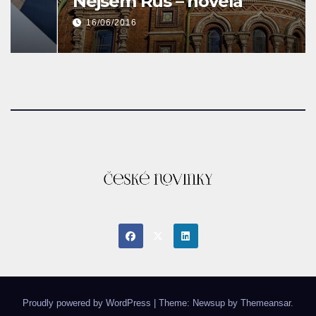
Nejsem Rus – novela
16/06/2016
Proudly powered by WordPress
|
Theme: Newsup by
Themeansar
.