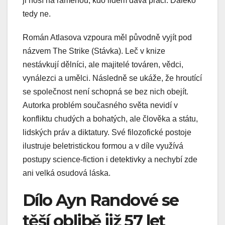
ji nosí na ramenou, kdo lidem dává práci. Daleko
tedy ne.
Román Atlasova vzpoura měl původně vyjít pod
názvem The Strike (Stávka). Leč v knize
nestávkují dělníci, ale majitelé továren, vědci,
vynálezci a umělci. Následně se ukáže, že hroutící
se společnost není schopná se bez nich obejít.
Autorka problém současného světa nevidí v
konfliktu chudých a bohatých, ale člověka a státu,
lidských práv a diktatury. Své filozofické postoje
ilustruje beletristickou formou a v díle využívá
postupy science-fiction i detektivky a nechybí zde
ani velká osudová láska.
Dílo Ayn Randové se
těší oblibě již 57 let