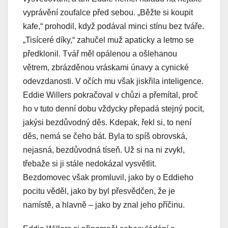
vyprávění zoufalce před sebou. „Běžte si koupit
kafe,“ prohodil, když podával minci stínu bez tváře.
„Tisíceré díky,“ zahučel muž apaticky a letmo se
předklonil. Tvář měl opálenou a ošlehanou
větrem, zbrázděnou vráskami únavy a cynické
odevzdanosti. V očích mu však jiskřila inteligence.
Eddie Willers pokračoval v chůzi a přemítal, proč
ho v tuto denní dobu vždycky přepadá stejný pocit,
jakýsi bezdůvodný děs. Kdepak, řekl si, to není
děs, nemá se čeho bát. Byla to spíš obrovská,
nejasná, bezdůvodná tíseň. Už si na ni zvykl,
třebaže si ji stále nedokázal vysvětlit.
Bezdomovec však promluvil, jako by o Eddieho
pocitu věděl, jako by byl přesvědčen, že je
namístě, a hlavně – jako by znal jeho příčinu.