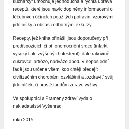
kuchařky“ umocňuje jednoduchá a rychlá úprava
receptů, které jsou navíc doplněny informacemi o
léčebných účincích použitých potravin, vzorovými
jídelníčky a občas i odbornými exkurzy.
Recepty, jež kniha přináší, jsou doporučeny při
predispozicích či při onemocnění srdce (infarkt,
vysoký tlak, zvýšený cholesterol), dále rakovině,
cukrovce, artróze, nadváze apod. V neposlední
řadě jsou určené všem, kdo chtějí předejít
civilizačním chorobám, ozvláštnit a „ozdravit“ svůj
jídelníček, či prostě fandům zdravé výživy.
Ve spolupráci s Prameny zdraví vydalo
nakladatelství Vyšehrad
roku 2015