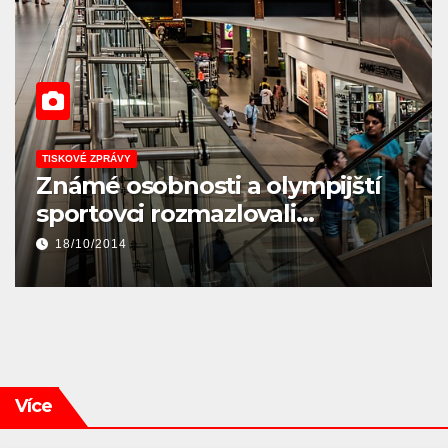
EKONOMIKA
KULTURA
TISKOVÉ ZPRÁVY
Program Kreativní Evropa je
zpřístupněn žadatelům
28/01/2014
Více