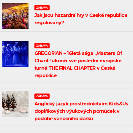
ZÁBAVA
Jak jsou hazardní hry v České republice
regulovány?
ZÁBAVA
GREGORIAN – 16letá sága „Masters Of
Chant“ ukončí své poslední evropské
turné THE FINAL CHAPTER v České
republice
ZÁBAVA
Anglický jazyk prostřednictvím Kids&Us
doplňkových výukových pomůcek v
podobě vánočního dárku