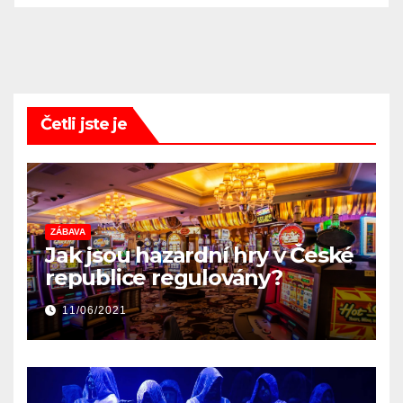
Četli jste je
ZÁBAVA
Jak jsou hazardní hry v České
republice regulovány?
11/06/2021