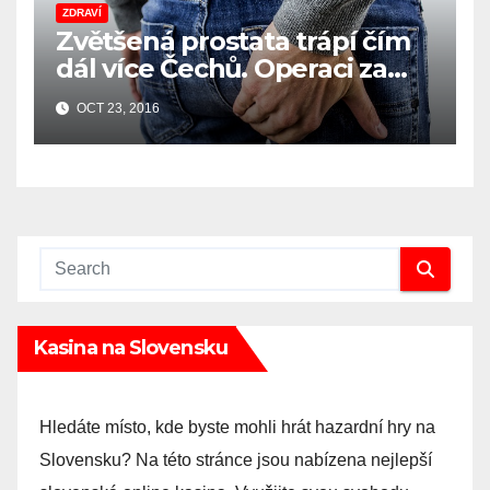
ZDRAVÍ
Zvětšená prostata trápí čím
dál více Čechů. Operaci za
svůj život podstoupí každý
OCT 23, 2016
třetí muž.
Kasina na Slovensku
Hledáte místo, kde byste mohli hrát hazardní hry na
Slovensku? Na této stránce jsou nabízena nejlepší