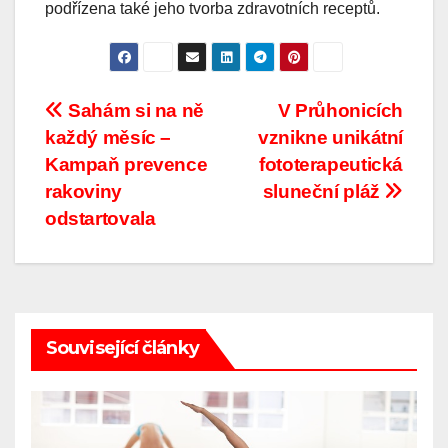
podřízena také jeho tvorba zdravotních receptů.
Post
Sahám si na ně
V Průhonicích
každý měsíc –
vznikne unikátní
navigation
Kampaň prevence
fototerapeutická
rakoviny
sluneční pláž
odstartovala
Související články