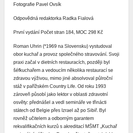
Fotografie Pavel Ovsík
Odpovědná redaktorka Radka Fialová
První vydání Počet stran 184, MOC 298 Kč
Roman Uhrin (*1969 na Slovensku) vystudoval
obor kuchař a provoz společného stravování. Svoji
praxi začal v dietních restauracích, později byl
šéfkuchařem a vedoucím několika restaurací se
zdravou výživou, mimo jiné absolvoval půlroční
stáž v pařížském Country Life. Od roku 1993
zároveň působí jako lektor v oblasti zdravotní
osvěty: přednášel a vedl semináře ve třinácti
státech od Belgie přes Izrael až po Sibiř. Byl
rovněž učitelem a odborným garantem
rekvalifikačních kurzů s akreditací MŠMT „Kuchař