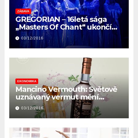
ZÁBAVA
GREGORIAN – 16letá sága
„Masters Of Chant“ ukončí
své poslední evropské turné
03/12/2016
THE FINAL CHAPTER v České
republice
EKONOMIKA
Mancino Vermouth: Světově
uznávaný vermut mění
distribuci
03/12/2016