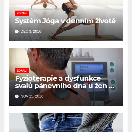
ZDRAVÍ
Systém Jóga v denním životě
DEC 3, 2016
ZDRAVÍ
Fyzioterapie a dysfunkce
svalů pánevního dna u žen a
mužů
NOV 25, 2016