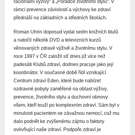
racionální výživy“ a „Poradce životního stylu“. V
rámci prevence závislostí a výchovy ke zdraví
přednáší na základních a středních školách.
Roman Uhrin doposud vydal sedm knižních titulů
a natočil několik DVD a televizních kurzů
věnovaných zdravé výživě a životnímu stylu. V
roce 1997 v ČR založil síť dnes již více než
padesáti Klubů zdraví, dodnes pracuje jako její
koordinátor. V současné době řídí vznikající
Centrum zdraví Eden, které bude nabízet
ozdravné pobyty zaměřené na oblast výživy,
prevence, životního stylu a duchovní obnovy
všem, kteří touží po komplexním zdraví. Sám byl v
minulosti pacientem se závažnou nemocí, což mu
dalo podnět ke zvýšenému zájmu o faktory
ovlivňující naše zdraví. Podpoře zdraví je