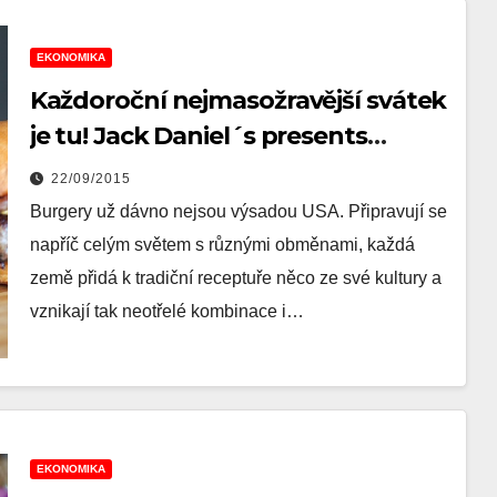
EKONOMIKA
Každoroční nejmasožravější svátek
je tu! Jack Daniel´s presents
Burgerfest 2015
22/09/2015
Burgery už dávno nejsou výsadou USA. Připravují se
napříč celým světem s různými obměnami, každá
země přidá k tradiční receptuře něco ze své kultury a
vznikají tak neotřelé kombinace i…
EKONOMIKA