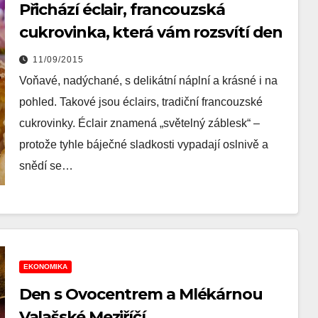
Přichází éclair, francouzská
cukrovinka, která vám rozsvítí den
11/09/2015
Voňavé, nadýchané, s delikátní náplní a krásné i na
pohled. Takové jsou éclairs, tradiční francouzské
cukrovinky. Éclair znamená „světelný záblesk“ –
protože tyhle báječné sladkosti vypadají oslnivě a
snědí se…
EKONOMIKA
Den s Ovocentrem a Mlékárnou
Valašské Meziříčí