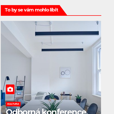
To by se vám mohlo líbit
KULTURA
TISKOVÉ ZPRÁVY
cký film
konference
Knedlíky našly své
KULTURA