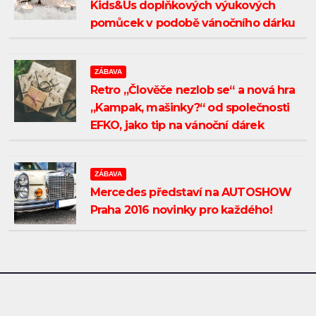
Kids&Us doplňkových výukových
přístupněn
l vítězné
vstupuje do na
Odkaz Karl
pomůcek v podobě vánočního dárku
enty
ekonomic
27/01/2014
13/09/2016
kontextu 
ZÁBAVA
Retro „Člověče nezlob se“ a nová hra
Loučeň
„Kampak, mašinky?“ od společnosti
EFKO, jako tip na vánoční dárek
ZÁBAVA
Mercedes představí na AUTOSHOW
Praha 2016 novinky pro každého!