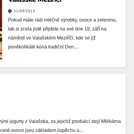
11/09/2015
Pokud máte rádi mléčné výrobky, ovoce a zeleninu,
tak si zcela jistě přijdete na své dne 18. září na
náměstí ve Valašském Meziříčí, kde se již
poněkolikáté koná tradiční Den…
ými jogurty z Valašska, za jejichž produkcí stojí Mlékárna
vybrané ovoce jsou základem úspěchu a…