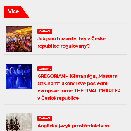
Více
ZÁBAVA
Jak jsou hazardní hry v České
republice regulovány?
ZÁBAVA
GREGORIAN – 16letá sága „Masters
Of Chant“ ukončí své poslední
evropské turné THE FINAL CHAPTER
v České republice
ZÁBAVA
OVÉ ZPRÁVY
KULTURA
TISKOVÉ ZPRÁVY
KULTURA
ativní
film festival
Anglický jazyk prostřednictvím
Cizí oběd – indi
Odborná 