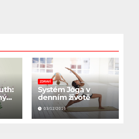
ZDRAVÍ
uth:
Systém Jóga v
ný
denním životě
03/12/2016