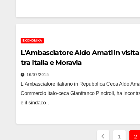
EKONOMIKA
L’Ambasciatore Aldo Amati in visita 
tra Italia e Moravia
16/07/2015
L‘Ambasciatore italiano in Repubblica Ceca Aldo Ama
Commercio italo-ceca Gianfranco Pinciroli, ha incontr
e il sindaco…
Posts
1
2