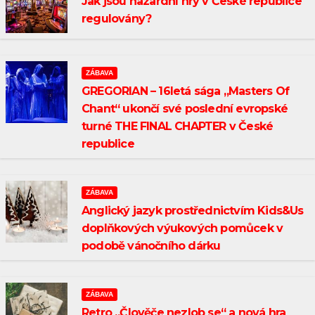
Jak jsou hazardní hry v České republice
regulovány?
ZÁBAVA
GREGORIAN – 16letá sága „Masters Of
Chant“ ukončí své poslední evropské
turné THE FINAL CHAPTER v České
republice
ZÁBAVA
Anglický jazyk prostřednictvím Kids&Us
doplňkových výukových pomůcek v
podobě vánočního dárku
ZÁBAVA
Retro „Člověče nezlob se“ a nová hra