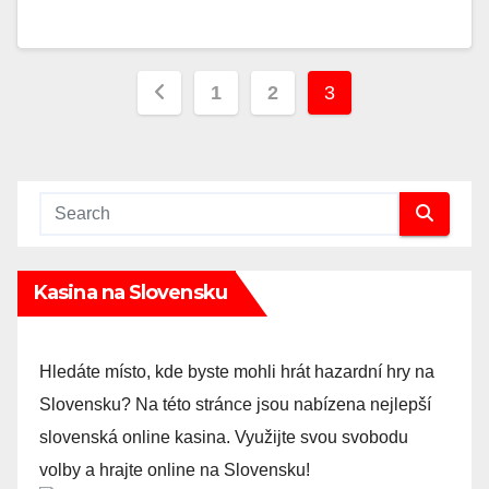
Posts
1
2
3
navigation
Kasina na Slovensku
Hledáte místo, kde byste mohli hrát hazardní hry na
Slovensku? Na této stránce jsou nabízena nejlepší
slovenská online kasina. Využijte svou svobodu
volby a hrajte online na Slovensku!