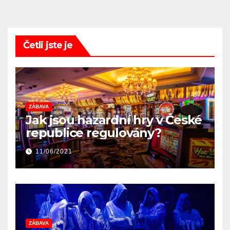
Četli jste je
ZÁBAVA
Jak jsou hazardní hry v České
republice regulovány?
11/06/2021
ZÁBAVA