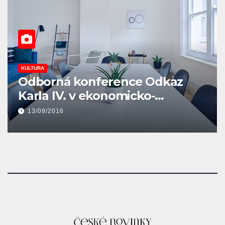
 Odkaz
KULTURA
ko-
Nejsem Rus – novela
 na zámku
16/06/2016