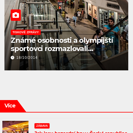
EKONOMIKA
KULTURA
TISKOVÉ ZPRÁVY
mpijští
Program Kreativní Evrop
i
zpřístupněn žadatelům
28/01/2014
Více
ZÁBAVA